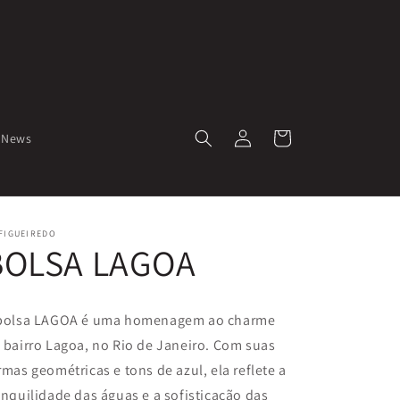
Fazer
Carrinho
News
login
FIGUEIREDO
BOLSA LAGOA
bolsa LAGOA é uma homenagem ao charme
 bairro Lagoa, no Rio de Janeiro. Com suas
rmas geométricas e tons de azul, ela reflete a
anquilidade das águas e a sofisticação das