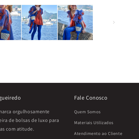
gueiredo
Fale Conosco
arca orgulhosamente
Quem Somos
eira de bolsas de luxo para
Materiais Utilizados
as com atitude.
Atendimento ao Cliente