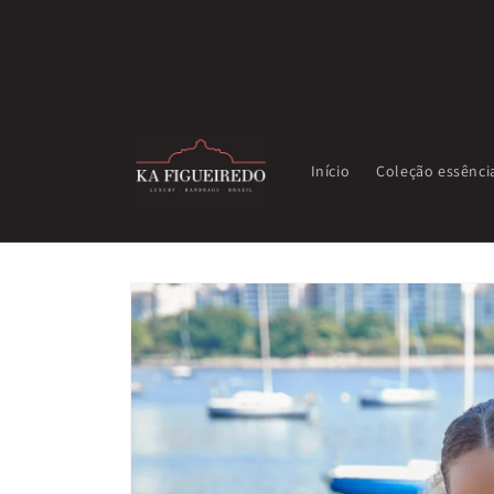
Pular
para o
conteúdo
Início
Coleção essênci
Pular para
as
informações
do produto