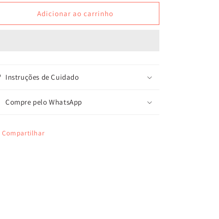
quantidade
quantidade
de
de
Adicionar ao carrinho
BOLSA
BOLSA
LAGOA
LAGOA
Instruções de Cuidado
Compre pelo WhatsApp
Compartilhar