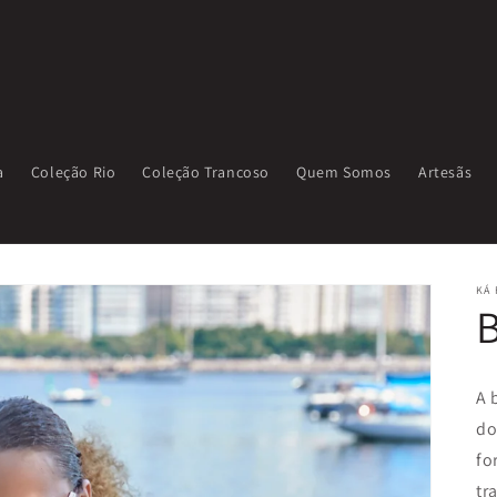
a
Coleção Rio
Coleção Trancoso
Quem Somos
Artesãs
KÁ 
A 
do
fo
tr