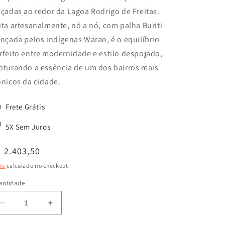
lçadas ao redor da Lagoa Rodrigo de Freitas.
ita artesanalmente, nó a nó, com palha Buriti
ançada pelos indígenas Warao, é o equilíbrio
rfeito entre modernidade e estilo despojado,
pturando a essência de um dos bairros mais
ônicos da cidade.
Frete Grátis
5X Sem Juros
reço
 2.403,50
ormal
te
calculado no checkout.
antidade
Diminuir
Aumentar
a
a