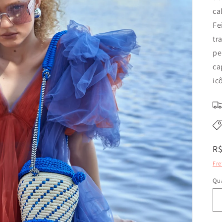
ca
Fe
tr
pe
ca
ic
P
R$
n
Fre
Qu