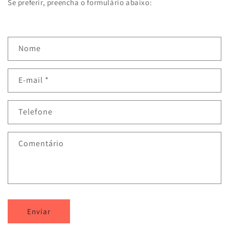
Se preferir, preencha o formulário abaixo:
F
Nome
o
r
E-mail
*
m
u
l
Telefone
á
r
Comentário
i
o
d
e
c
Enviar
o