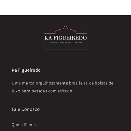
n
t
a
t
o
Ká Figueiredo
Uma marca orgulhosamente brasileira de bolsas de
luxo para pessoas com atitude.
Fale Conosco
Quem Somos