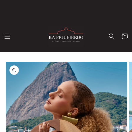
Pular
para o
conteúdo
Carrinh
Pular para
as
informações
do produto