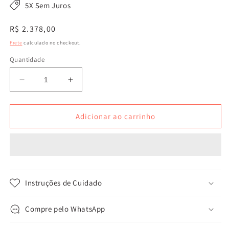
5X Sem Juros
Preço
R$ 2.378,00
normal
Frete
calculado no checkout.
Quantidade
Diminuir
Aumentar
a
a
quantidade
quantidade
de
de
Adicionar ao carrinho
Bolsa
Bolsa
Corcovado
Corcovado
Instruções de Cuidado
Compre pelo WhatsApp