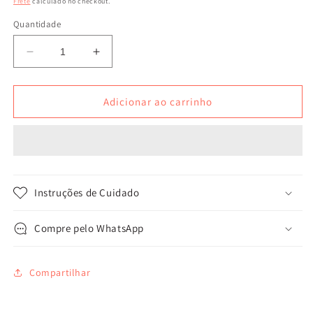
Frete
calculado no checkout.
Quantidade
Diminuir
Aumentar
a
a
quantidade
quantidade
de
de
Adicionar ao carrinho
Bolsa
Bolsa
Biju
Biju
Olho
Olho
de
de
Águia
Águia
White
White
Instruções de Cuidado
Compre pelo WhatsApp
Compartilhar