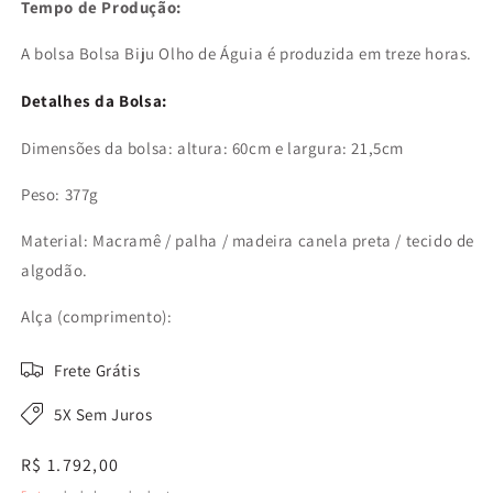
Tempo de Produção:
A bolsa Bolsa Biju Olho de Águia
é produzida em treze horas.
Detalhes da Bolsa:
Dimensões da bolsa: altura: 60cm e largura: 21,5cm
Peso: 377g
Material: Macramê / palha / madeira canela preta / tecido de
algodão.
Alça (comprimento):
Frete Grátis
5X Sem Juros
Preço
R$ 1.792,00
normal