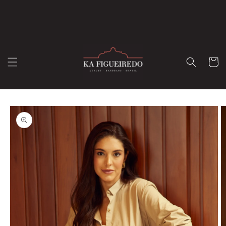
Pular
para o
conteúdo
Carrinh
Pular para
as
informações
do produto